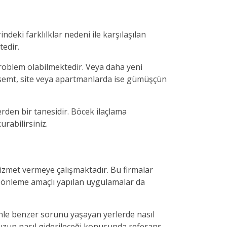
indeki farklılklar nedeni ile karşılaşılan
tedir.
problem olabilmektedir. Veya daha yeni
n semt, site veya apartmanlarda ise gümüşçün
den bir tanesidir. Böcek ilaçlama
rabilirsiniz.
hizmet vermeye çalışmaktadır. Bu firmalar
 önleme amaçlı yapılan uygulamalar da
zinle benzer sorunu yaşayan yerlerde nasıl
nuzun nasıl giderileceği konusunda referans