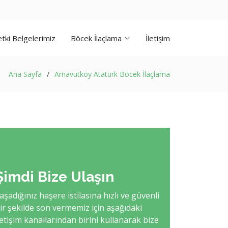
tki Belgelerimiz
Böcek İlaçlama
İletişim
Ana Sayfa
Arnavutköy Atatürk Böcek İlaçlama
Şimdi Bize Ulaşın
aşadığınız haşere istilasına hızlı ve güvenli
ir şekilde son vermemiz için aşağıdaki
letişim kanallarından birini kullanarak bize