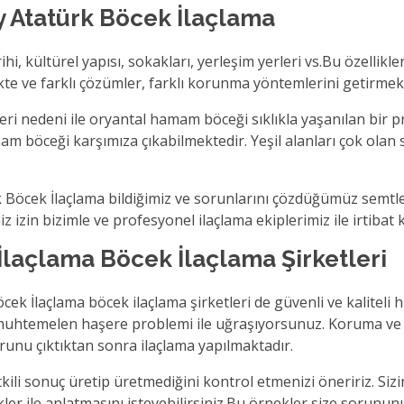
 Atatürk Böcek İlaçlama
i, kültürel yapısı, sokakları, yerleşim yerleri vs.Bu özellikler
kte ve farklı çözümler, farklı korunma yöntemlerini getirmek
ri nedeni ile oryantal hamam böceği sıklıkla yaşanılan bir 
am böceği karşımıza çıkabilmektedir. Yeşil alanları çok ola
Böcek İlaçlama bildiğimiz ve sorunlarını çözdüğümüz semtler
zin bizimle ve profesyonel ilaçlama ekiplerimiz ile irtibat ku
İlaçlama Böcek İlaçlama Şirketleri
ek İlaçlama böcek ilaçlama şirketleri de güvenli ve kaliteli 
e muhtemelen haşere problemi ile uğraşıyorsunuz. Koruma ve
runu çıktıktan sonra ilaçlama yapılmaktadır.
tkili sonuç üretip üretmediğini kontrol etmenizi öneririz. Si
kler ile anlatmasını isteyebilirsiniz.Bu örnekler size sorunu