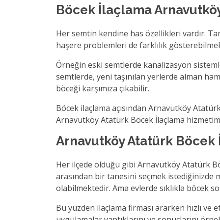
Böcek İlaçlama Arnavutköy
Her semtin kendine has özellikleri vardır. Tarih
haşere problemleri de farklılık gösterebilme
Örneğin eski semtlerde kanalizasyon sistemle
semtlerde, yeni taşınılan yerlerde alman ham
böceği karşımıza çıkabilir.
Böcek ilaçlama açısından Arnavutköy Atatürk 
Arnavutköy Atatürk Böcek İlaçlama hizmetimiz i
Arnavutköy Atatürk Böcek 
Her ilçede olduğu gibi Arnavutköy Atatürk Böc
arasından bir tanesini seçmek istediğinizd
olabilmektedir. Ama evlerde sıklıkla böcek so
Bu yüzden ilaçlama firması ararken hızlı ve e
uygulamalar yaptıklarını ve sonuçlarını örne