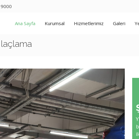
 9000
Ana Sayfa
Kurumsal
Hizmetlerimiz
Galeri
Ye
İlaçlama
Y
b
i