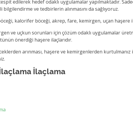
espit edilerek hedef odaklı uygulamalar yapılmaktadır. Sade
bilgilendirme ve tedbirlerin alınmasını da sağlıyoruz.
ği, kalorifer böceği, akrep, fare, kemirgen, uçan haşere ila
rgen ve uçkun sorunları için çözüm odaklı uygulamalar üretme
ünün önerdiği haşere ilaçlarıdır.
öceklerden arınması, haşere ve kemirgenlerden kurtulmanız 
iz.
İlaçlama İlaçlama
ama