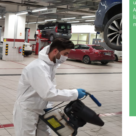
u
A
İ
m